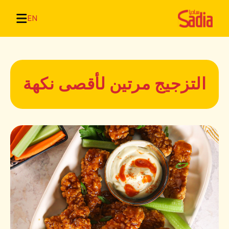
EN
التزجيج مرتين لأقصى نكهة