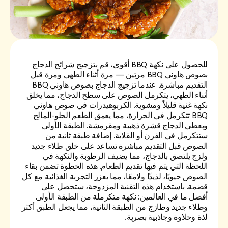
للحصول على نكهة BBQ أقوى، قم بتزجيج شرائح الدجاج
بصوص هاوني BBQ مرتين — مرة أثناء الطهي ومرة قبل
التقديم مباشرة. عندما تزجيج الدجاج بصوص هاوني BBQ
أثناء الطهي، يتكرمل الصوص على سطح الدجاج، مما يخلق
نكهة غنية قليلاً ومشوية. الكربوهيدرات في صوص هاوني
BBQ تتكرمل في الحرارة، مما يعمق الطعم الحلو-المالح
ويعطي الدجاج قشرة ذهبية ومقرمشة. الطبقة الأولى
ستتكرمل في الفرن أو القلاية. إضافة طبقة ثانية من
الصوص قبل التقديم مباشرة تساعد على خلق طلاء جديد
ولزج يلتصق بالدجاج، مما يضيف الرطوبة والنكهة في
اللحظة التي يتم فيها تقديم الطعام. هذه الخطوة تضمن بقاء
الصوص حيويًا، لذيذًا ولامعًا، مما يعزز التجربة الغذائية مع كل
قضمة. باستخدام هذه التقنية المزدوجة، ستحصل على
أفضل ما في العالمين: نكهة متكرملة من الطبقة الأولى
وطلاء جديد وطازج من الطبقة الثانية، مما يجعل الطبق أكثر
لذة وحلاوة وجاذبية بصرية.