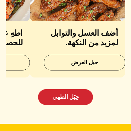
أضف العسل والتوابل
اطهِ عل
لمزيد من النكهة.
للحصول
وعصير.
حيل العرض
ح
حِيَل الطهي