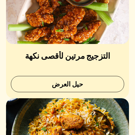
التزجيج مرتين لأقصى نكهة
حيل العرض