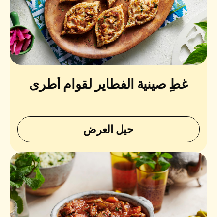
غطِ صينية الفطاير لقوام أطرى
حيل العرض