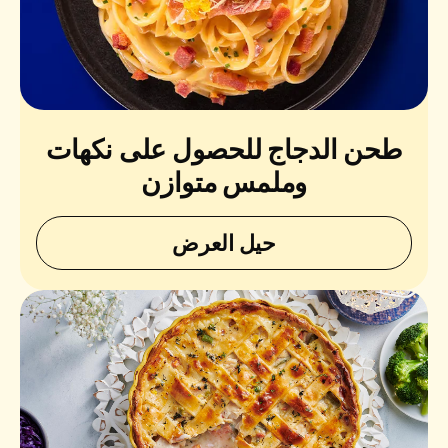
طحن الدجاج للحصول على نكهات
وملمس متوازن
حيل العرض