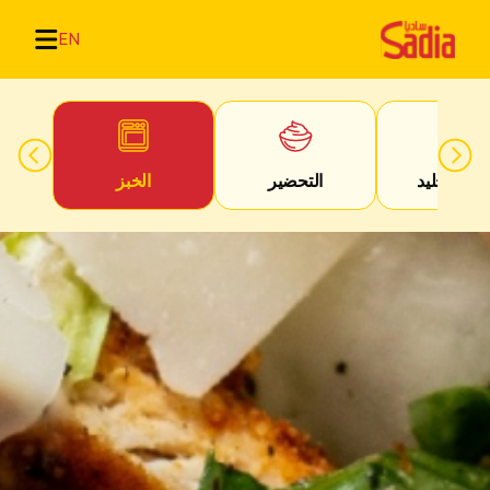
EN
بان الجليد
التحضير
الخبز