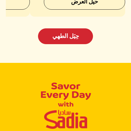
حيل العرض
ح
حِيَل الطهي