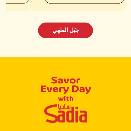
حِيَل الطهي