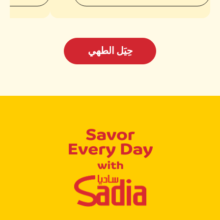
حِيَل الطهي