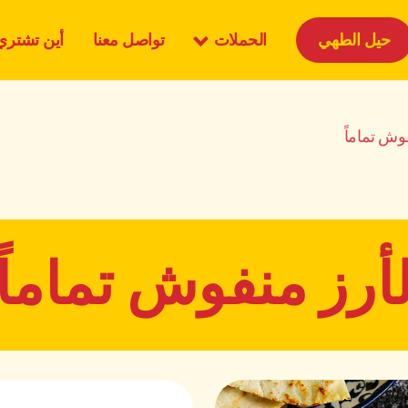
الحملات
حيل الطهي
تواصل معنا
أين تشتري
وش تماماً
أرز منفوش تماماً