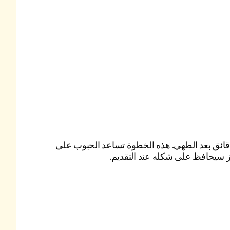
ك الأرز ليهدأ لمدة 5 دقائق بعد الطهي. هذه الخطوة تساعد الحبوب على
ز سيحافظ على شكله عند التقديم.