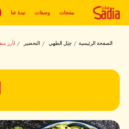
منتجات
وصفات
نبدة عنا
الصفحة الرئيسية
حِيَل الطهي
التحضير
لأرز منف
ل