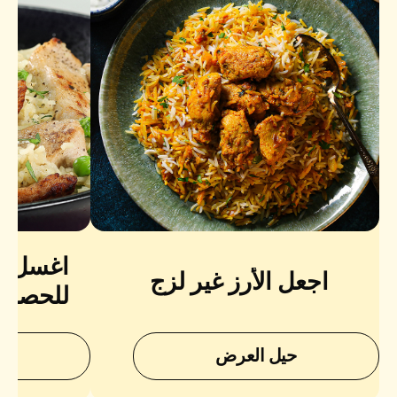
اغسل الأ
اجعل الأرز غير لزج
للحصول 
نعومة 
حيل العرض
ح