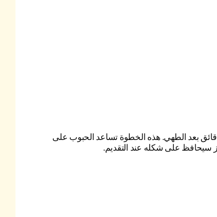
ك الأرز ليهدأ لمدة 5 دقائق بعد الطهي. هذه الخطوة تساعد الحبوب على
ز سيحافظ على شكله عند التقديم.