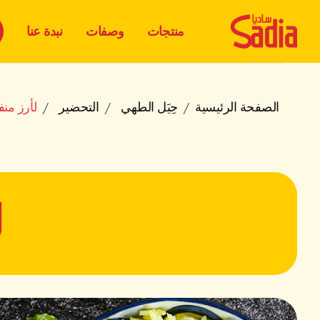
منتجات
وصفات
نبدة عنا
الصفحة الرئيسية
حِيَل الطهي
التحضير
لأرز منف
ل