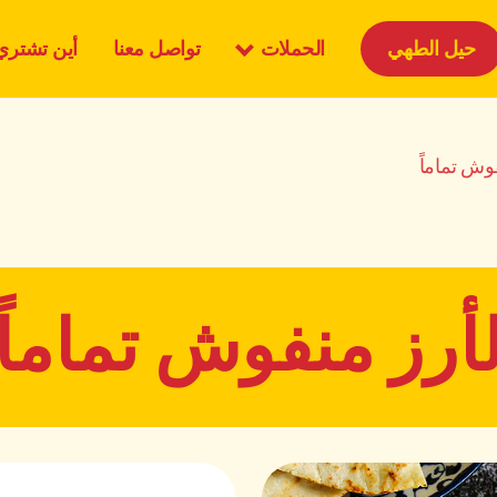
الحملات
حيل الطهي
تواصل معنا
أين تشتري
وش تماماً
أرز منفوش تماماً