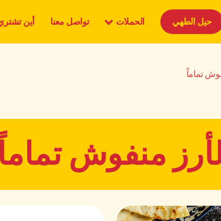
الحملات
حيل الطهي
تواصل معنا
أين تشتري
وش تماماً
أرز منفوش تماماً