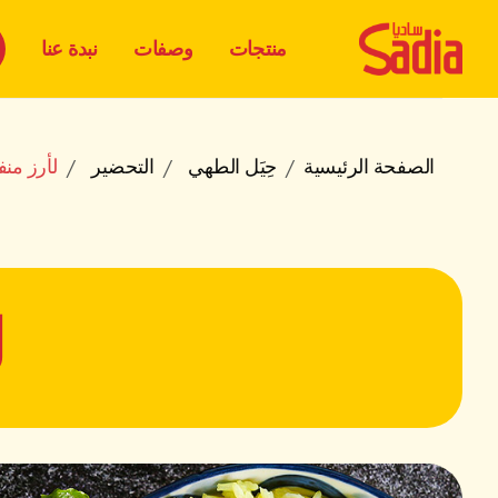
منتجات
وصفات
نبدة عنا
الصفحة الرئيسية
حِيَل الطهي
التحضير
لأرز منف
ل