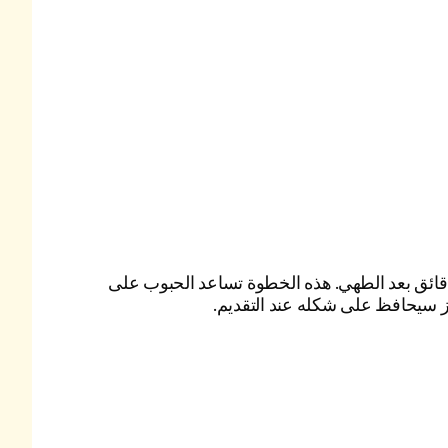
ك الأرز ليهدأ لمدة 5 دقائق بعد الطهي. هذه الخطوة تساعد الحبوب على
ز سيحافظ على شكله عند التقديم.