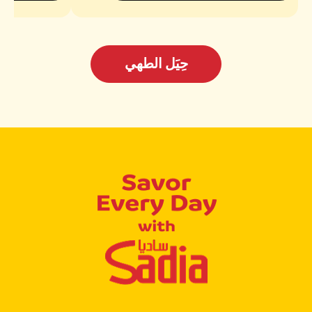
حِيَل الطهي