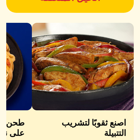
اصنع ثقوبًا لتشريب
طحن ال
التتبيلة
على نك