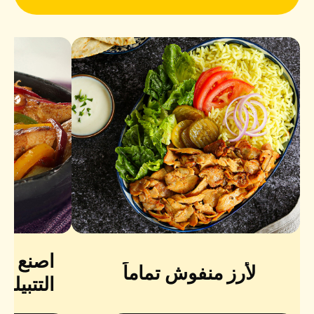
اصنع ثق
لأرز منفوش تماماً
التتبيلة