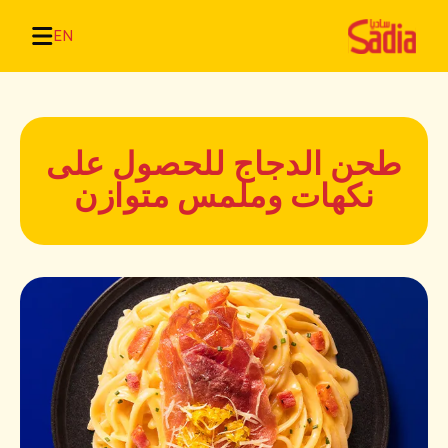
EN
طحن الدجاج للحصول على
نكهات وملمس متوازن