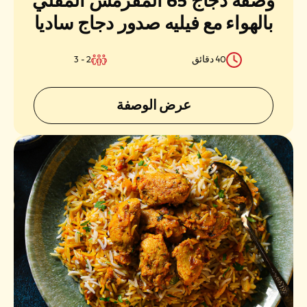
وصفة دجاج 65 المقرمش المقلي
بالهواء مع فيليه صدور دجاج ساديا
المطبخ
السهلة والعصيرية
40 دقائق
2 - 3
الاحتياجات الغذائية
عرض الوصفة
المناسبة
طريقة التحضير