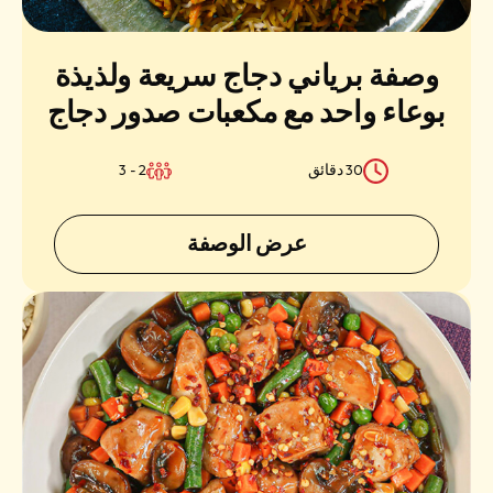
إعادة تعيين
إرسال
وصفة برياني دجاج سريعة ولذيذة
بوعاء واحد مع مكعبات صدور دجاج
ساديا السهلة والعصيرية
30 دقائق
2 - 3
عرض الوصفة