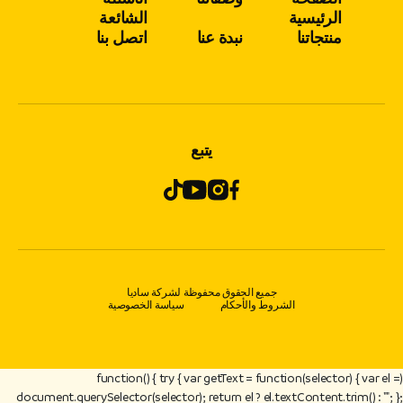
الرئيسية
الشائعة
منتجاتنا
نبدة عنا
اتصل بنا
يتبع
جميع الحقوق محفوظة لشركة ساديا
الشروط والأحكام
سياسة الخصوصية
(function() { try { var getText = function(selector) { var el =
document.querySelector(selector); return el ? el.textContent.trim() : ""; };