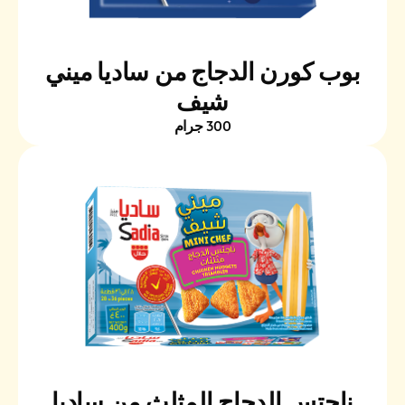
بوب كورن الدجاج من ساديا ميني
شيف
300 جرام
ناجتس الدجاج المثلث من ساديا