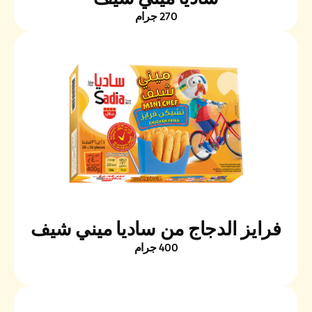
270 جرام
فرايز الدجاج من ساديا ميني شيف
400 جرام