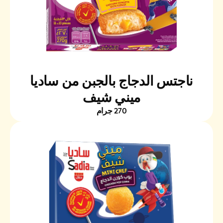
ناجتس الدجاج بالجبن من ساديا
ميني شيف
270 جرام