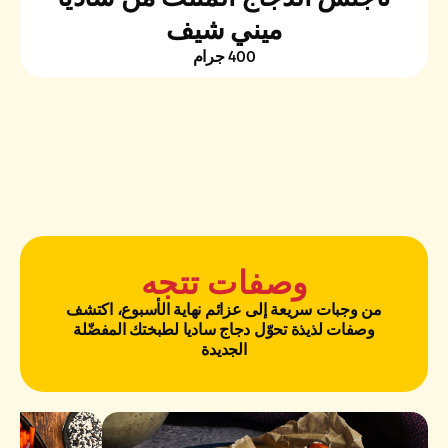
ميني شيف
400 جرام
وصفات تتجه
من وجبات سريعة إلى عزائم نهاية الأسبوع، اكتشف
وصفات لذيذة تحوّل دجاج ساديا لطبختك المفضّلة
الجديدة