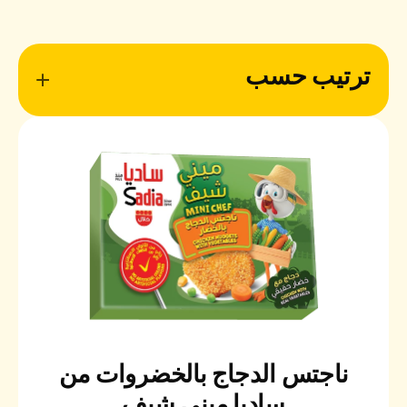
ترتيب حسب
ناجتس الدجاج بالخضروات من
ساديا ميني شيف