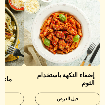
إضفاء النكهة باستخدام
ماء س
الثوم
حيل العرض
ح