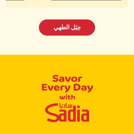
حِيَل الطهي