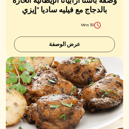
وصفة باستا أرابياتا الإيطالية الحارة
بالدجاج مع فيليه ساديا "إيزي
المطبخ
وجوسي" الصغيرة
30 Mins
الاحتياجات الغذائية
عرض الوصفة
المناسبة
طريقة التحضير