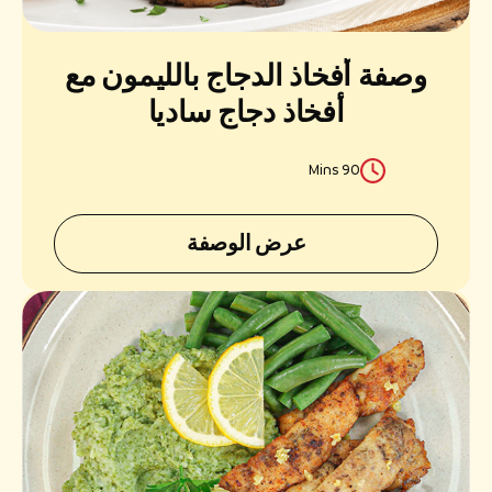
إعادة تعيين
إرسال
وصفة أفخاذ الدجاج بالليمون مع
أفخاذ دجاج ساديا
90 Mins
عرض الوصفة