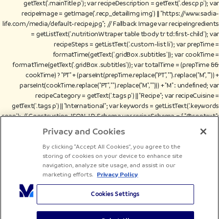
getText('.mainTitle p'); var recipeDescription = getText('.descp p'); var
recipeImage = getImage('.recp_detailImg img') || "https://www.sadia-
life.com/media/default-recipe.jpg"; // Fallback Image var recipeIngredients
= getListText('.nutritionWtraper table tbody tr td:first-child'); var
recipeSteps = getListText('.custom-list li'); var prepTime =
formatTime(getText('.gridBox .subtitles')); var cookTime =
formatTime(getText('.gridBox .subtitles')); var totalTime = (prepTime &&
cookTime) ? "PT" + (parseInt(prepTime.replace("PT", "").replace("M", "")) +
parseInt(cookTime.replace("PT", "").replace("M", ""))) + "M" : undefined; var
recipeCategory = getText('.tags p') || "Recipe"; var recipeCuisine =
getText('.tags p') || "International"; var keywords = getListText('.keywords
span'); // Constructing JSON-LD Schema var recipeSchema = { "@context":
"https://schema.org", "@type": "Recipe", "name": recipeName, "description":
Privacy and Cookies
recipeDescription, "image": recipeImage, "cookTime": cookTime || undefined,
By clicking “Accept All Cookies”, you agree to the
"prepTime": prepTime || undefined, "totalTime": totalTime || undefined,
storing of cookies on your device to enhance site
"recipeCategory": recipeCategory, "recipeCuisine": recipeCuisine, "author": {
navigation, analyze site usage, and assist in our
"@type": "Organization", "name": "Sadia" }, "recipeIngredient":
marketing efforts.
Privacy Policy
recipeIngredients, "recipeInstructions": recipeSteps.map(function(step) {
return { "@type": "HowToStep", "text": step }; }), "url": window.location.href }; //
Cookies Settings
Optional Fields (Only Add If They Exist) if (keywords.length)
recipeSchema.keywords = keywords.join(", "); // Inject JSON-LD into the
page var script = document.createElement('script'); script.type =