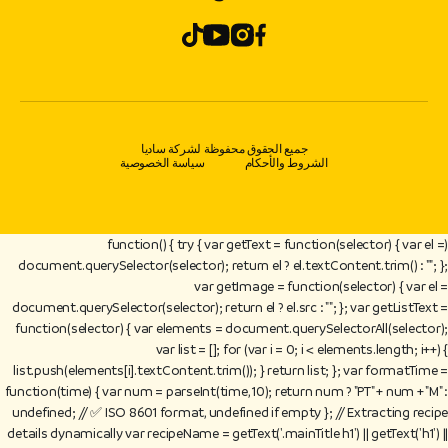
جميع الحقوق محفوظة لشركة ساديا
الشروط والأحكام
سياسة الخصوصية
(function() { try { var getText = function(selector) { var el =
document.querySelector(selector); return el ? el.textContent.trim() : ""; };
var getImage = function(selector) { var el =
document.querySelector(selector); return el ? el.src : ""; }; var getListText =
function(selector) { var elements = document.querySelectorAll(selector);
var list = []; for (var i = 0; i < elements.length; i++) {
list.push(elements[i].textContent.trim()); } return list; }; var formatTime =
function(time) { var num = parseInt(time, 10); return num ? "PT" + num + "M" :
undefined; // ✅ ISO 8601 format, undefined if empty }; // Extracting recipe
details dynamically var recipeName = getText('.mainTitle h1') || getText('h1') ||