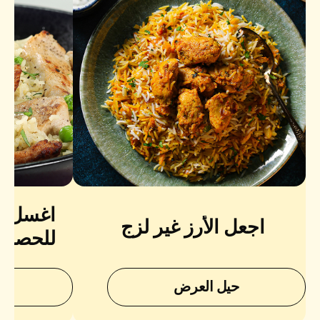
اغسل الأ
اجعل الأرز غير لزج
للحصول 
نعومة 
حيل العرض
ح