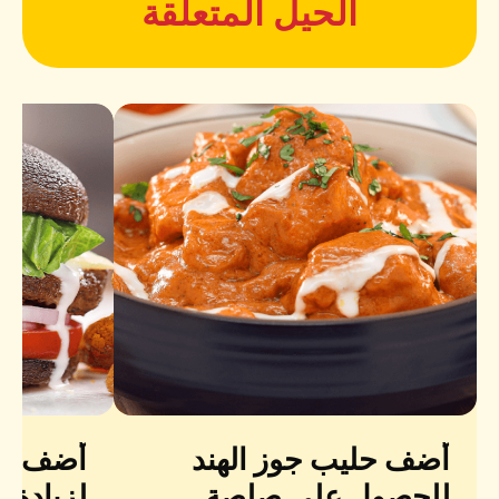
الحيل المتعلقة
أضف حليب جوز الهند
أضف زي
للحصول على صلصة
لزيادة ا