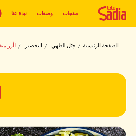
منتجات
وصفات
نبدة عنا
الصفحة الرئيسية
حِيَل الطهي
التحضير
لأرز منف
ل