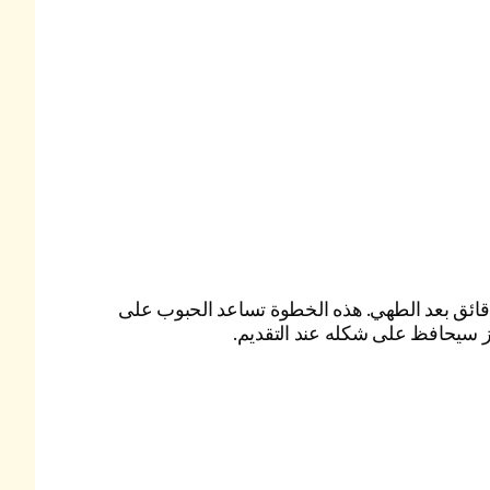
ك الأرز ليهدأ لمدة 5 دقائق بعد الطهي. هذه الخطوة تساعد الحبوب على
ز سيحافظ على شكله عند التقديم.