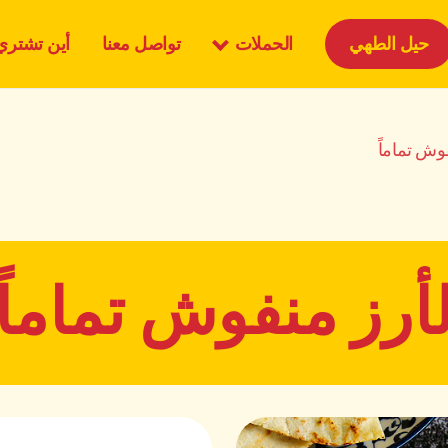
الحملات
حيل الطهي
تواصل معنا
أين تشتري
وش تماماً
أرز منفوش تماماً