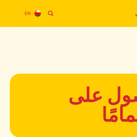
EN
صول على
امًا