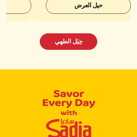
حيل العرض
ح
حِيَل الطهي