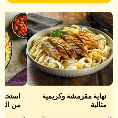
نهاية مقرمشة وكريمية
استخدم 
مثالية
من التو
نكهة متو