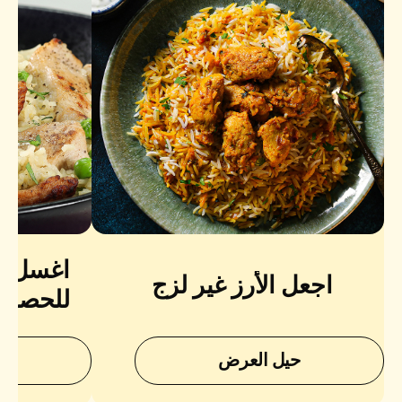
اغسل الأ
اجعل الأرز غير لزج
للحصول 
نعومة 
حيل العرض
ح