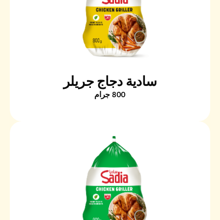
سادية دجاج جريلر
800 جرام