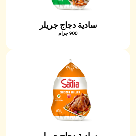
سادية دجاج جريلر
900 جرام