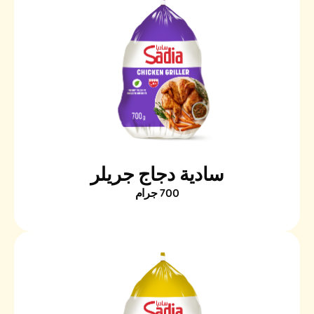
سادية دجاج جريلر
700 جرام