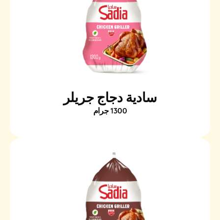
سادية دجاج جريلر
1300 جرام