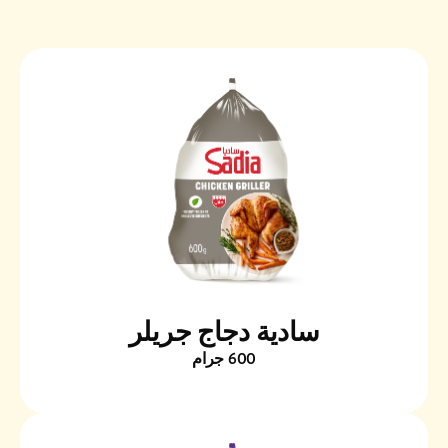
سادية دجاج جريلر
600 جرام