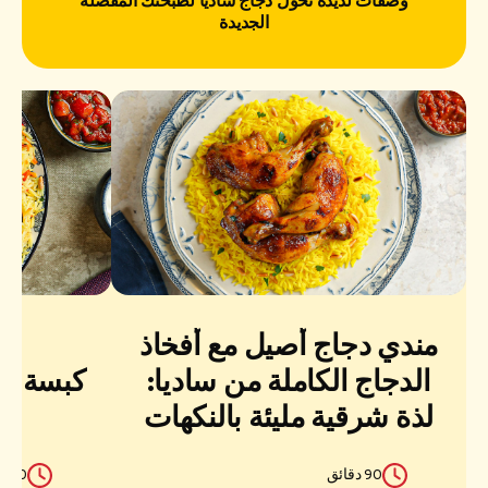
وصفات لذيذة تحوّل دجاج ساديا لطبختك المفضّلة
الجديدة
مندي دجاج أصيل مع أفخاذ
الدجاج الكاملة من ساديا:
كبسة دج
لذة شرقية مليئة بالنكهات
90 دقائق
60 دقائق