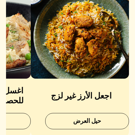
اغسل الأ
اجعل الأرز غير لزج
للحصول 
نعومة 
حيل العرض
ح