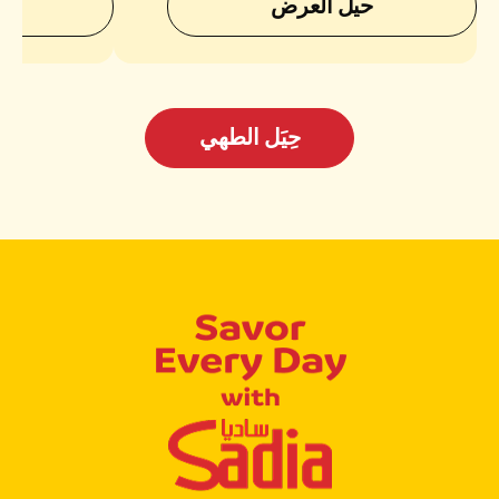
حيل العرض
ح
حِيَل الطهي