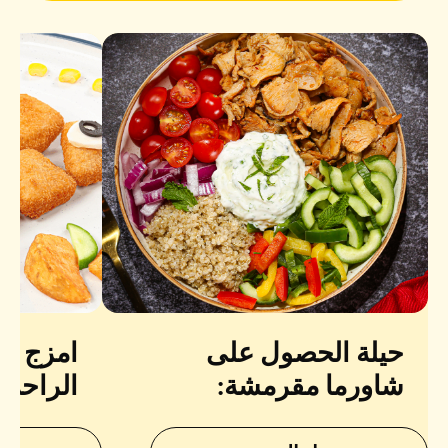
حيلة الحصول على
امزج مب
شاورما مقرمشة:
الراحة.