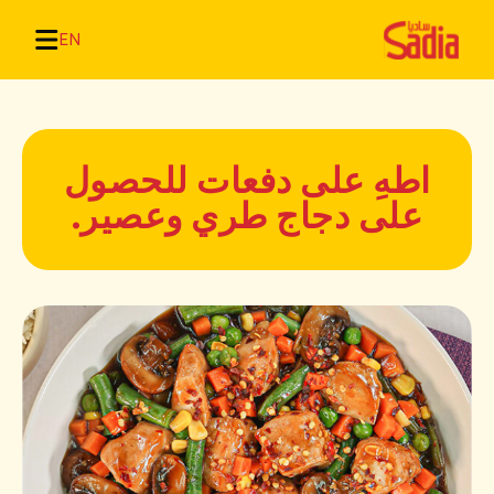
EN
اطهِ على دفعات للحصول
على دجاج طري وعصير.