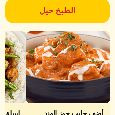
الطبخ حيل
أضف حليب جوز الهند
اسلق ال