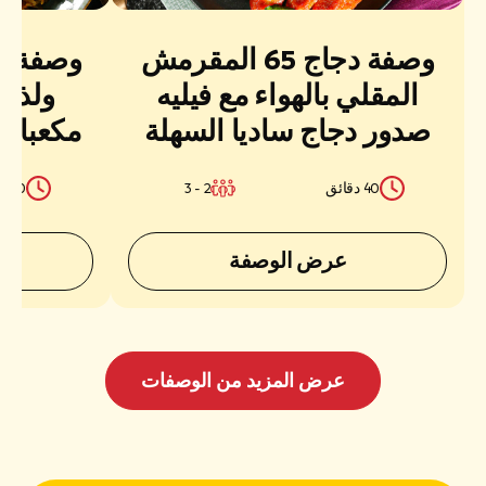
وصفة دجاج 65 المقرمش
وصفة بر
المقلي بالهواء مع فيليه
ولذيذ
صدور دجاج ساديا السهلة
مكعبات 
والعصيرية
الس
40 دقائق
2 - 3
30 دقائق
عرض الوصفة
عرض المزيد من الوصفات