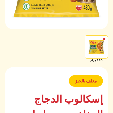
480 جرام
مغلف بالخبز
إسكالوب الدجاج