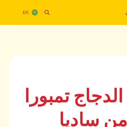
EN
لدجاج تمبورا
من ساديا