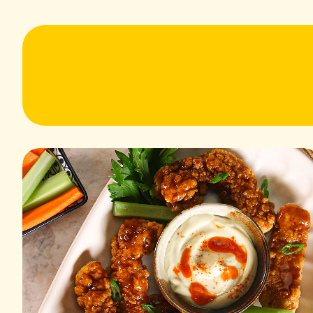
وعة من صدور
لدجاج %100
ة
202