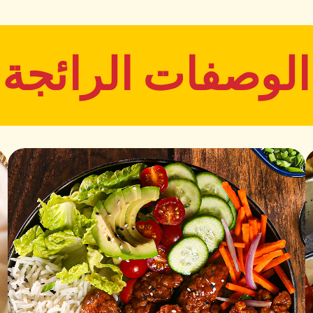
مصن
الوصفات الرائجة
بنكهة المطاعم
ا
مدة الصلاحية
التخزين
12 شهر
18°C -
القيم الغذائية
المقاييس المتوسطة لكل 100 جرام
السعرات الحرارية الإجمالي