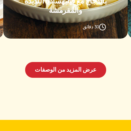
بالدجاج مع فيليهساديا اللذيذة
والمقرمشة
30 دقائق
عرض المزيد من الوصفات