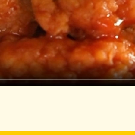
فلفل حار
أرغفة برجر
خس مفروم
مايونيز
بابريكا مطحونة
طريقة التحضير