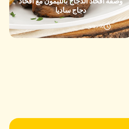
وصفة أفخاذ الدجاج بالليمون مع أفخاذ
دجاج ساديا
90 دقائق