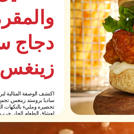
والمقر
دجاج سا
زينغس
اكتشف الوصفة المثالية ل
ساديا بروستد زينغس. تجم
تحضيره ومليء بالنكهات الج
لعشاق الطعام الحار. جرب 
المقرمشة اليوم!