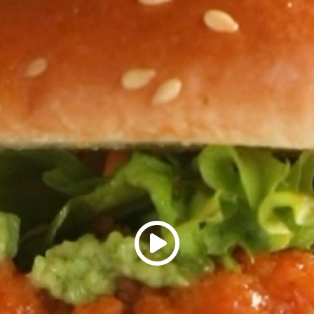
سهل
المكونات التي تحتاجها
صدور دجاج بروفست زينغ
زبدة مذابة
ملح