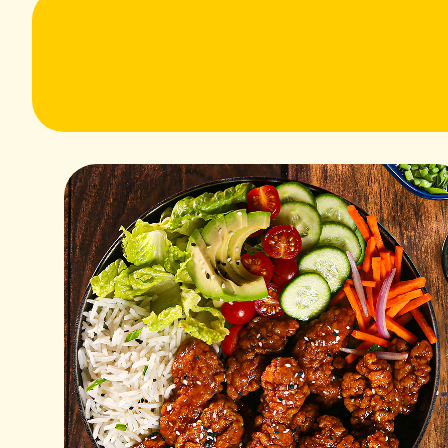
ج الناشفيل السريع والمقرمش باستخدام فيليهات زنغز
سخن الزيت في مقلاة كبيرة على حرارة متوسطة إلى عالية ‎(350°F /
اقلي شرائح دجاج ساديا بروستد زينغس على دفعات لمدة 6-7 دقائق لكل
ة ومقرمشة.
سلكي مع ورق مناشف تحتها لامتصاص الزيت الزائد.
حار:
بة الزبدة على نار متوسطة.
 والفلفل الحار (كاين) وحركهم جيدًا حتى يمتزجوا.
لمقرمشة بالصوص الحار المحضر.
جر إلى نصفين.
يحة دجاج مقرمشة فوق المايونيز، أضف الخس وأغلق البرجر
غيف.