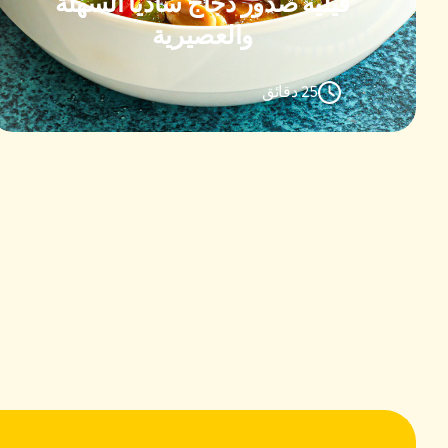
فيليه صدور دجاج ساديا السهلة
والعصيرية
25 دقائق