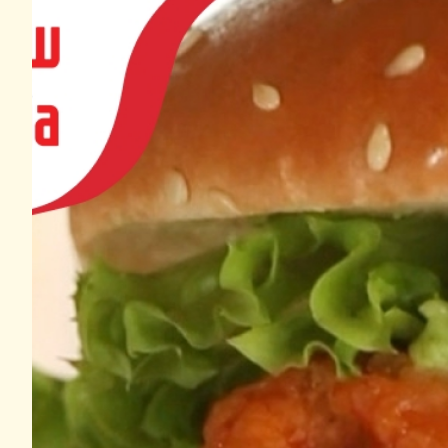
وقت الطهي
يقلى
30 دقائق
ز من ساديا
750 غرام
3 ملاعق
كبيرة
1 ملعقة