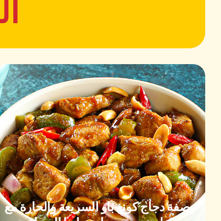
ال
وصفة دجاج كونغ باو السريعة والحارة مع