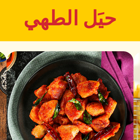
حيَل الطهي
كيفية تحضير وصفة برجر الدجا
البروستد من سادية:
طهي الدجاج:
180°C).
جانب حتى تصبح ذهبي
صفي الدجاج على رف 
تحضير صوص الزبدة ال
في قدر صغير، قم بإذا
أضف البابريكا، الملح،
تغطية الدجاج:
امسح شرائح الدجاج ا
تجميع البرجر:
قم بتقطيع أرغفة البر
ضع 1 ملعقة صغيرة من المايونيز على الجزء السفلي من رغيف البرجر.
ضع 1 أو 2 شر
بالجزء العلوي من الر