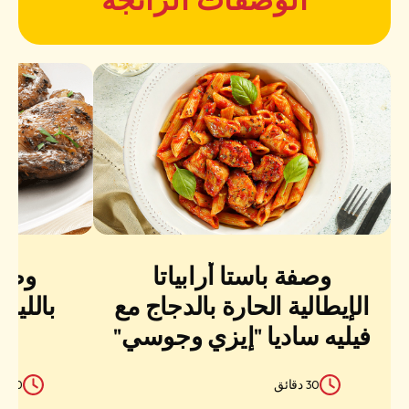
الوصفات الرائجة
وصفة باستا أرابياتا
وصفة
الإيطالية الحارة بالدجاج مع
بالليم
فيليه ساديا "إيزي وجوسي"
الصغيرة
30 دقائق
90 دقائق