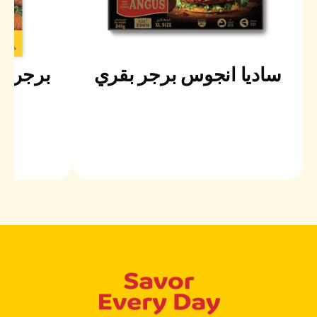
ساديا انجوس برجر بقري
برجر ب
جا