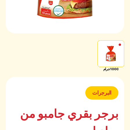
1000 جرام
البرجرات
برجر بقري جامبو من