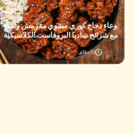
وعاء دجاج كوري مشوي مقرمش ولذيذ
مع شرائح ساديا البروفاست الكلاسيكية
30 دقائق