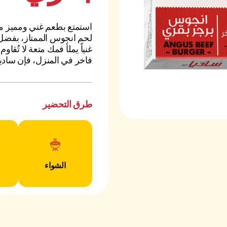
استمتع بطعم غني ومميز م
لحم انجوس الممتاز، بفضل ن
غنياً يملأ فمك متعة لا تُق
فاخر في المنزل، فإن سادي
طرق التحضير
الشواء
فوائد المنتج